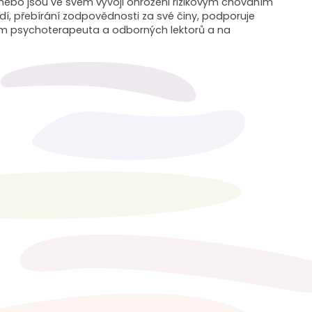
nebo jsou ve svém vývoji ohroženi rizikovým chováním
í, přebírání zodpovědnosti za své činy, podporuje
ením psychoterapeuta a odborných lektorů a na