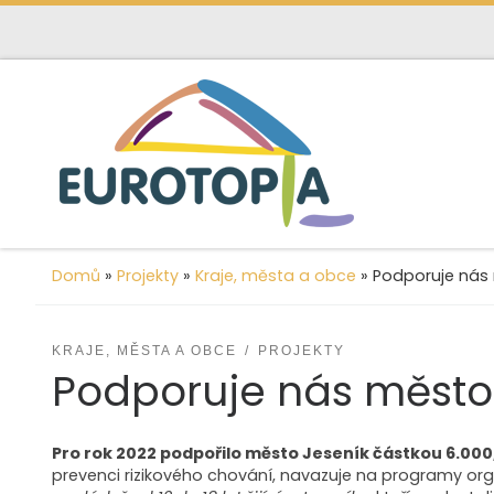
content
Skip to content
Domů
»
Projekty
»
Kraje, města a obce
»
Podporuje nás
KRAJE, MĚSTA A OBCE
PROJEKTY
Podporuje nás město
Pro rok 2022 podpořilo město Jeseník částkou 6.000,
prevenci rizikového chování, navazuje na programy orga