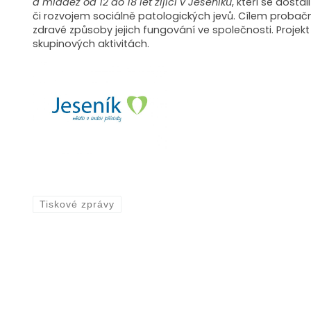
a mládež od 12 do 18 let žijící v Jeseníku
, kteří se dost
či rozvojem sociálně patologických jevů. Cílem probač
zdravé způsoby jejich fungování ve společnosti. Projek
skupinových aktivitách.
Tiskové zprávy