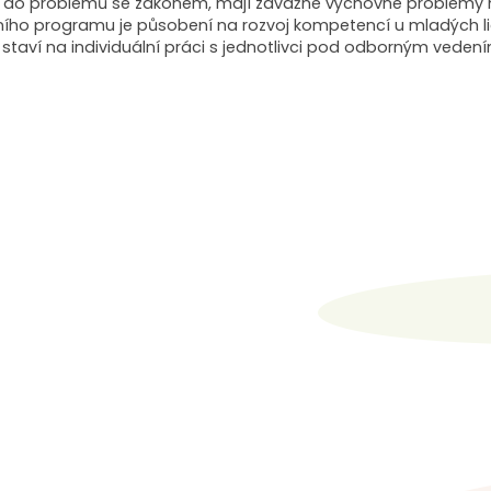
ali do problémů se zákonem, mají závažné výchovné problémy 
ního programu je působení na rozvoj kompetencí u mladých lid
t staví na individuální práci s jednotlivci pod odborným ved