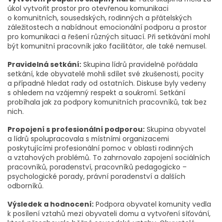
úkol vytvořit prostor pro otevřenou komunikaci
o komunitních, sousedských, rodinných a přátelských
záležitostech a nabídnout emocionální podporu a prostor
pro komunikaci a řešení různých situací. Při setkávání mohl
být komunitní pracovník jako facilitátor, ale také nemusel.
Pravidelná setkání:
Skupina lídrů pravidelně pořádala
setkání, kde obyvatelé mohli sdílet své zkušenosti, pocity
a případně hledat rady od ostatních. Diskuse byly vedeny
s ohledem na vzájemný respekt a soukromí. Setkání
probíhala jak za podpory komunitních pracovníků, tak bez
nich.
Propojení s profesionální podporou:
Skupina obyvatel
a lídrů spolupracovala s místními organizacemi
poskytujícími profesionální pomoc v oblasti rodinných
a vztahových problémů. To zahrnovalo zapojení sociálních
pracovníků, poradenství, pracovníků pedagogicko –
psychologické porady, právní poradenství a dalších
odborníků.
Výsledek a hodnocení:
Podpora obyvatel komunity vedla
k posílení vztahů mezi obyvateli domu a vytvoření síťování,