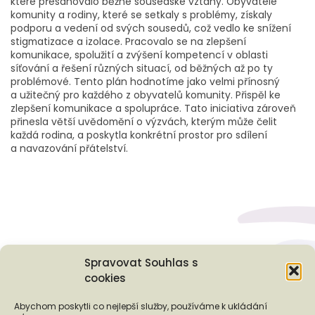
které přesahovalo běžné sousedské vztahy. Obyvatelé
komunity a rodiny, které se setkaly s problémy, získaly
podporu a vedení od svých sousedů, což vedlo ke snížení
stigmatizace a izolace. Pracovalo se na zlepšení
komunikace, spolužití a zvýšení kompetencí v oblasti
síťování a řešení různých situací, od běžných až po ty
problémové. Tento plán hodnotíme jako velmi přínosný
a užitečný pro každého z obyvatelů komunity. Přispěl ke
zlepšení komunikace a spolupráce. Tato iniciativa zároveň
přinesla větší uvědomění o výzvách, kterým může čelit
každá rodina, a poskytla konkrétní prostor pro sdílení
a navazování přátelství.
Spravovat Souhlas s
cookies
Podporují nás...
Abychom poskytli co nejlepší služby, používáme k ukládání