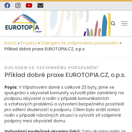
content
Skip to content
Search
Domů
»
Projekty
»
Dialogem ke vzájemnému porozumění
»
Příklad dobré praxe EUROTOPIA.CZ, o.p.s.
DIALOGEM KE VZÁJEMNÉMU POROZUMĚNÍ
Příklad dobré praxe EUROTOPIA.CZ, o.p.s.
Popis:
V třípatrovém domě s celkově 23 byty, jsme ve
spolupráci s obyvateli komunity vytvořili plán zaměřený na
podporu obyvatel a rodin v případě komunikačních
a vztahových problémů a vytvoření bezpečného prostředí
pro sdílení zkušeností a podporu. Cílem bylo snížit izolaci
rodin v případě náročných situací a vytvořit síť vzájemné
podpory mezi obyvateli domu.
Vytvoření podpůrné skupiny lídrů:
Tato skupina měla za