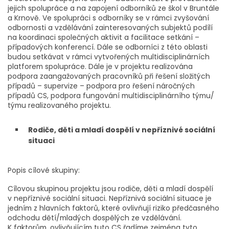
jejich spolupráce a na zapojení odborníků ze škol v Bruntále
a Krnově. Ve spolupráci s odborníky se v rámci zvyšování
odbornosti a vzdělávání zainteresovaných subjektů podílí
na koordinaci společných aktivit a facilitace setkání –
případových konferencí. Dále se odborníci z této oblasti
budou setkávat v rámci vytvořených multidisciplinárních
platforem spolupráce. Dále je v projektu realizována
podpora zaangažovaných pracovníků při řešení složitých
případů – supervize – podpora pro řešení náročných
případů CS, podpora fungování multidisciplinárního týmu/
týmu realizovaného projektu.
Rodiče, děti a mladí dospělí v nepříznivé sociální
situaci
Popis cílové skupiny:
Cílovou skupinou projektu jsou rodiče, děti a mladí dospělí
v nepříznivé sociální situaci. Nepříznivá sociální situace je
jedním z hlavních faktorů, které ovlivňují riziko předčasného
odchodu dětí/mladých dospělých ze vzdělávání.
K faktorům, ovlivňujícím tuto CS řadíme zejména tyto