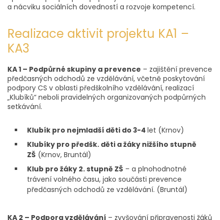
a nácviku sociálních dovedností a rozvoje kompetencí.
Realizace aktivit projektu KA1 –
KA3
KA 1 – Podpůrné skupiny a prevence
– zajištění prevence
předčasných odchodů ze vzdělávání, včetně poskytování
podpory CS v oblasti předškolního vzdělávání, realizací
„Klubíků“ neboli pravidelných organizovaných podpůrných
setkávání.
Klubík pro nejmladší děti do 3-4
let (Krnov)
Klubíky pro předšk. děti a žáky nižšího stupně
ZŠ
(Krnov, Bruntál)
Klub pro žáky 2. stupně ZŠ
– a plnohodnotné
trávení volného času, jako součásti prevence
předčasných odchodů ze vzdělávání. (Bruntál)
KA 2 – Podpora vzdělávání
– zvyšování připravenosti žáků