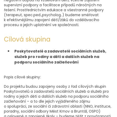
negativní dopad na vzdělávání dětí, včetně zajištění
supervizní podpory a facilitace případů náročných na
řešení. Prostřednictvím edukace a všestranné podpory
(terapeut, spec.ped.,psycholog..) budeme směřovat
k efektivnějšímu zapojení dětí/žáků do vzdělávacího
procesu a jejich uplatnění ve společnosti.
Cílová skupina
Poskytovatelé a zadavatelé sociálních služeb,
služeb pro rodiny a děti a dalších služeb na
podporu sociálního začleňování
Popis cílové skupiny:
Do projektu budou zapojeny osoby z řad cílových skupin
Poskytovatelů a zadavatelů sociálních služeb a služeb pro
rodiny a jejich děti a dalších služeb na podporu sociálního
začleňování – a to dle jejich vyjádřeného zájmu
o spolupráci, ze sociální či zdravotní oblasti (NNO, instituce,
poradny, sociální odbory Měst Krnov a Bruntál, OSPO)
a oslovené a zapojené školy – budeme těžit z provázanosti