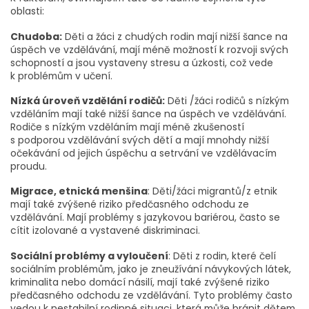
oblasti:
Chudoba:
Děti a žáci z chudých rodin mají nižší šance na
úspěch ve vzdělávání, mají méně možností k rozvoji svých
schopností a jsou vystaveny stresu a úzkosti, což vede
k problémům v učení.
Nízká úroveň vzdělání rodičů:
Děti /žáci rodičů s nízkým
vzděláním mají také nižší šance na úspěch ve vzdělávání.
Rodiče s nízkým vzděláním mají méně zkušeností
s podporou vzdělávání svých dětí a mají mnohdy nižší
očekávání od jejich úspěchu a setrvání ve vzdělávacím
proudu.
Migrace, etnická menšina
: Děti/žáci migrantů/z etnik
mají také zvýšené riziko předčasného odchodu ze
vzdělávání. Mají problémy s jazykovou bariérou, často se
cítit izolované a vystavené diskriminaci.
Sociální problémy a vyloučení
: Děti z rodin, které čelí
sociálním problémům, jako je zneužívání návykových látek,
kriminalita nebo domácí násilí, mají také zvýšené riziko
předčasného odchodu ze vzdělávání. Tyto problémy často
vedou k nestabilní rodinné situaci, která může bránit dětem