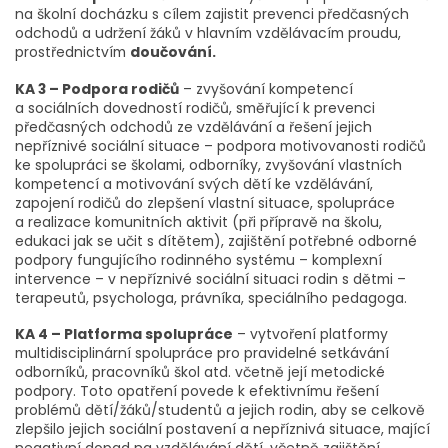
na školní docházku s cílem zajistit prevenci předčasných
odchodů a udržení žáků v hlavním vzdělávacím proudu,
prostřednictvím
doučování.
KA 3 – Podpora rodičů
– zvyšování kompetencí
a sociálních dovedností rodičů, směřující k prevenci
předčasných odchodů ze vzdělávání a řešení jejich
nepříznivé sociální situace – podpora motivovanosti rodičů
ke spolupráci se školami, odborníky, zvyšování vlastních
kompetencí a motivování svých dětí ke vzdělávání,
zapojení rodičů do zlepšení vlastní situace, spolupráce
a realizace komunitních aktivit (při přípravě na školu,
edukaci jak se učit s dítětem), zajištění potřebné odborné
podpory fungujícího rodinného systému – komplexní
intervence – v nepříznivé sociální situaci rodin s dětmi –
terapeutů, psychologa, právníka, speciálního pedagoga.
KA 4 – Platforma spolupráce
– vytvoření platformy
multidisciplinární spolupráce pro pravidelné setkávání
odborníků, pracovníků škol atd. včetně její metodické
podpory. Toto opatření povede k efektivnímu řešení
problémů dětí/žáků/studentů a jejich rodin, aby se celkově
zlepšilo jejich sociální postavení a nepříznivá situace, mající