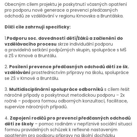
Obecným cílem projektu je poskytnutí včasných opatření
pro podporu nové generace a prevenci předčasných
odchodů ze vzdělávání v regionu Krnovska a Bruntálska.
Dílčí cíle zahrnují specificky:
1.
Podporu soc. dovedností dětí/žáků a začlenění do
vzdělávacího procesu
skrze individuální podporu
a pravidelná setkání podpůrných skupin, spolupráce s MŠ
a ZŠ v Krnově a Bruntálu.
2.
Posílení prevence předčasných odchodů dětí ze šk.
vzdělávání
prostřednictvím přípravy na školu, spolupráce
se ZŠ v Krnově a Bruntálu.
3.
Multidisciplinární spolupráce odborníků
s cílem řešit
náročné případy a poskytnout metodickou podporu – 2x
ročně – podpora formou odborných konzultací, facilitace,
supervize náročných případů.
4.
Zapojení rodičů pro prevenci předčasných odchodů
dětí ze školy
– pomoc rodinám v nepříznivé sociální situaci
formou pravidelných schůzek k reflexně nastaveným
opatřením pro podporu přípravy na školní docházku