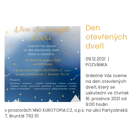
Den
otevřených
dveří
09.12.2021 |
POZVÁNKA
Srdečně Vás zveme
na den otevřených
dveří, který se
uskuteční ve čtvrtek
16. prosince 2021 od
9:00 hodin
v prostorách NNO EUROTOPIA.CZ, o.p.s. na ulici Partyzánská
7, Bruntál 792 01