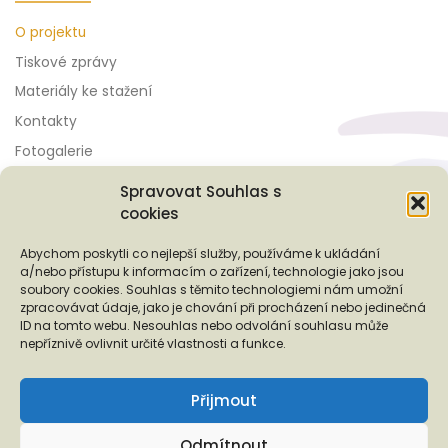
O projektu
Tiskové zprávy
Materiály ke stažení
Kontakty
Fotogalerie
Spravovat Souhlas s
cookies
Podporují nás...
Abychom poskytli co nejlepší služby, používáme k ukládání
a/nebo přístupu k informacím o zařízení, technologie jako jsou
soubory cookies. Souhlas s těmito technologiemi nám umožní
zpracovávat údaje, jako je chování při procházení nebo jedinečná
ID na tomto webu. Nesouhlas nebo odvolání souhlasu může
❬
❭
nepříznivě ovlivnit určité vlastnosti a funkce.
Přijmout
Odmítnout