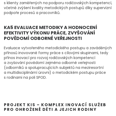
s klienty zaměřených na podporu rodičovských kompetencí,
včetně zvýšení kvality metodických postupů díky supervizní
podpoře procesů a pracovníků.
KA5 EVALUACE METODIKY A HODNOCENÍ
EFEKTIVITY VÝKONU PRÁCE, ZVYŠOVÁNÍ
POVĚDOMÍ ODBORNÉ VEŘEJNOSTI
Evaluace vytvořeného metodického postupu a zaváděných
přínosů inovované formy práce s cílovými skupinami, tedy
přínos inovací pro rozvoj rodičovských kompetencí
a zvyšování povědomí zejména odborné veřejnosti
(odborníků a spolupracujících subjektů na meziresortní
a multidisciplinární úrovni) o metodickém postupu práce
s rodinami na poli SPOD.
PROJEKT KIS – KOMPLEX INOVACÍ SLUŽEB
PRO OHROŽENÉ DĚTI A JEJICH RODINY