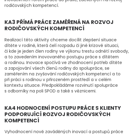
rodičovských kompetencí.
KA3 PŘÍMÁ PRÁCE ZAMĚŘENÁ NA ROZVOJ
RODIČOVSKÝCH KOMPETENCÍ
Realizací této aktivity chceme docílit zlepšení situace
dítěte v rodině, která čelí rozpadu či jiné krizové situaci,
či kde je jeden člen rodiny ve výkonu trestu odnětí svobody,
a to zavedením inovovaného postupu práce s dítětem
a rodinou. Inovace spočívá ve zhodnocení potřeb dítěte
a zapojování všech členů rodiny do spolupráce, se
zaměřením na zvyšování rodičovských kompetencí a to
při práci s rodinou v přirozeném prostředí a v celém
kontextu situace. Předpokládáme rozvinutí spolupráce
s odborníky na poli SPOD a také s věznicemi.
KA4 HODNOCENÍ POSTUPU PRÁCE S KLIENTY
PODPORUJÍCÍ ROZVOJ RODIČOVSKÝCH
KOMPETENCÍ
Vyhodnocení nově zaváděných inovací a postupů práce