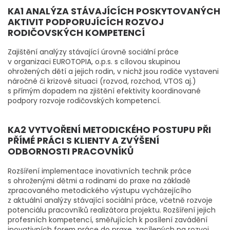
KA1 ANALÝZA STÁVAJÍCÍCH POSKYTOVANÝCH
AKTIVIT PODPORUJÍCÍCH ROZVOJ
RODIČOVSKÝCH KOMPETENCÍ
Zajištění analýzy stávající úrovně sociální práce
v organizaci EUROTOPIA, o.p.s. s cílovou skupinou
ohrožených dětí a jejich rodin, v nichž jsou rodiče vystaveni
náročné či krizové situaci (rozvod, rozchod, VTOS aj.)
s přímým dopadem na zjištění efektivity koordinované
podpory rozvoje rodičovských kompetencí.
KA2 VYTVOŘENÍ METODICKÉHO POSTUPU PŘI
PŘÍMÉ PRÁCI S KLIENTY A ZVÝŠENÍ
ODBORNOSTI PRACOVNÍKŮ
Rozšíření implementace inovativních technik práce
s ohroženými dětmi a rodinami do praxe na základě
zpracovaného metodického výstupu vycházejícího
z aktuální analýzy stávající sociální práce, včetně rozvoje
potenciálu pracovníků realizátora projektu. Rozšíření jejich
profesních kompetencí, směřujících k posílení zavádění
inovativních forem práce do praxe, zacílených na rozvoj