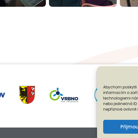
Abychom poskytli 
informacím o zaříz
technologiemi nám
nebo jedinečná I
nepříznivě ovlivnit
Přijmo