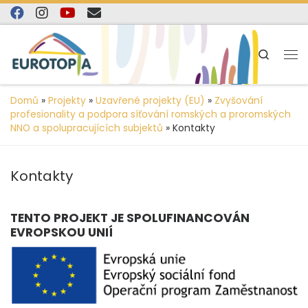
content
Skip to content
Search
Domů
»
Projekty
»
Uzavřené projekty (EU)
»
Zvyšování
profesionality a podpora síťování romských a proromských
NNO a spolupracujících subjektů
»
Kontakty
Kontakty
TENTO PROJEKT JE SPOLUFINANCOVÁN
EVROPSKOU UNIÍ