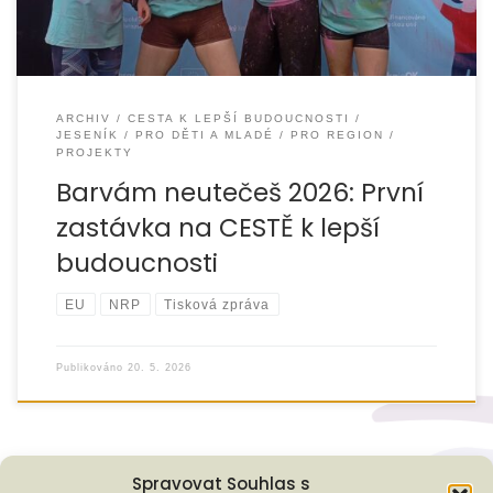
ARCHIV
CESTA K LEPŠÍ BUDOUCNOSTI
JESENÍK
PRO DĚTI A MLADÉ
PRO REGION
PROJEKTY
Barvám neutečeš 2026: První
zastávka na CESTĚ k lepší
budoucnosti
EU
NRP
Tisková zpráva
Publikováno
20. 5. 2026
Spravovat Souhlas s