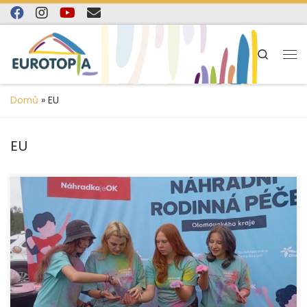
content
Skip to content
Search
Domů
»
EU
EU
Pokud první společná akce nastavila směr celého
projektu, pak je jasné, že “CESTA k lepší budoucnosti”
začala opravdu tím nejlepším možným […]