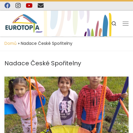
content
Skip to content
Search
Domů
»
Nadace České Spořitelny
Nadace České Spořitelny
Díky finanční podpoře Nadace České spořitelny
a Platformy pro včasnou péči realizovala organizace
EUROTOPIA.CZ, o.p.s. v období od září 2024 do prosince