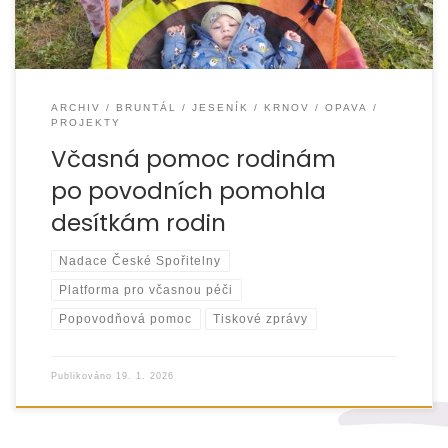
ARCHIV
BRUNTÁL
JESENÍK
KRNOV
OPAVA
PROJEKTY
Včasná pomoc rodinám
po povodních pomohla
desítkám rodin
Nadace České Spořitelny
Platforma pro včasnou péči
Popovodňová pomoc
Tiskové zprávy
Publikováno
19. 1. 2026