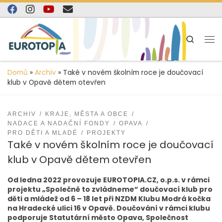
content
Skip to content
Search
Domů
»
Archiv
»
Také v novém školním roce je doučovací
klub v Opavě dětem otevřen
ARCHIV
KRAJE, MĚSTA A OBCE
NADACE A NADAČNÍ FONDY
OPAVA
PRO DĚTI A MLADÉ
PROJEKTY
Také v novém školním roce je doučovací
klub v Opavě dětem otevřen
Od ledna 2022 provozuje EUROTOPIA.CZ, o.p.s. v rámci
projektu „Společně to zvládneme“ doučovací klub pro
děti a mládež od 6 – 18 let při NZDM Klubu Modrá kočka
na Hradecké ulici 16 v Opavě. Doučování v rámci klubu
podporuje Statutární město Opava, Společnost