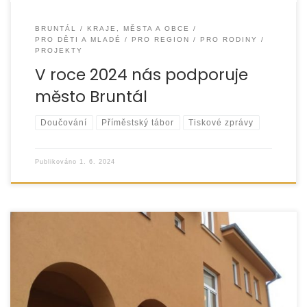
BRUNTÁL
KRAJE, MĚSTA A OBCE
PRO DĚTI A MLADÉ
PRO REGION
PRO RODINY
PROJEKTY
V roce 2024 nás podporuje
město Bruntál
Doučování
Příměstský tábor
Tiskové zprávy
Publikováno
1. 6. 2024
Od ledna 2022 provozuje EUROTOPIA.CZ, o.p.s. v rámci
projektu „Společně to zvládneme“ doučovací klub pro děti