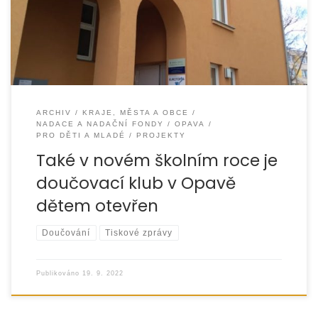
a mládež od 6 – 18 […]
ARCHIV
KRAJE, MĚSTA A OBCE
NADACE A NADAČNÍ FONDY
OPAVA
PRO DĚTI A MLADÉ
PROJEKTY
Také v novém školním roce je
doučovací klub v Opavě
dětem otevřen
Doučování
Tiskové zprávy
Publikováno
19. 9. 2022