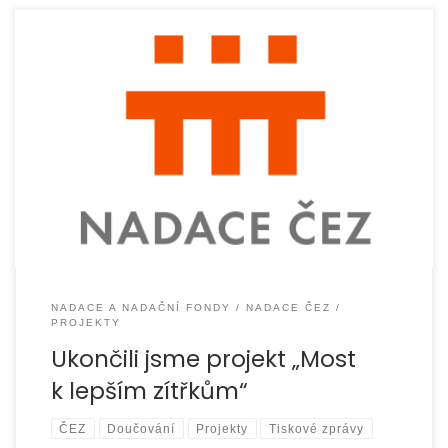
V průběhu celého školního roku 2021/2022 jsme v Opavě,
Bruntále, Jindřichově ve Slezsku, Městě Albrechticích
a v Jeseníku realizovali projekt „Most k lepším zítřkům“. […]
NADACE A NADAČNÍ FONDY
NADACE ČEZ
PROJEKTY
Ukončili jsme projekt „Most
k lepším zítřkům“
ČEZ
Doučování
Projekty
Tiskové zprávy