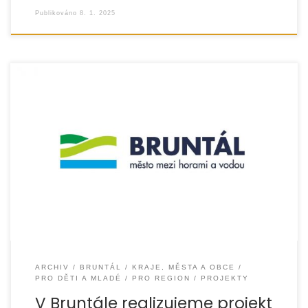
Publikováno
8. 1. 2025
Projekt Klíče pro rodinu 2024, který realizujeme v Bruntále,
je za svou polovinou a chceme se s Vámi podělit
o úspěchy, kterých se nám prozatím […]
ARCHIV
BRUNTÁL
KRAJE, MĚSTA A OBCE
PRO DĚTI A MLADÉ
PRO REGION
PROJEKTY
V Bruntále realizujeme projekt