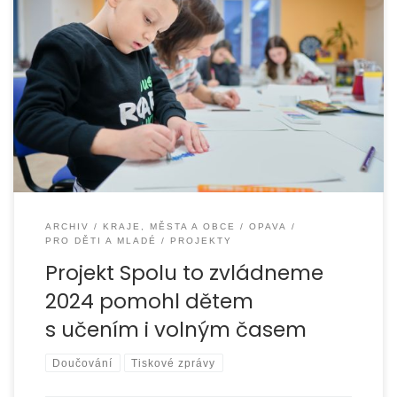
Organizace EUROTOPIA.CZ, o.p.s. úspěšně realizovala
projekt „Spolu to zvládneme 2024“, zaměřený na podporu
školní úspěšnosti dětí a mládeže a jejich pozitivního
trávení […]
ARCHIV
KRAJE, MĚSTA A OBCE
OPAVA
PRO DĚTI A MLADÉ
PROJEKTY
Projekt Spolu to zvládneme
2024 pomohl dětem
s učením i volným časem
Doučování
Tiskové zprávy