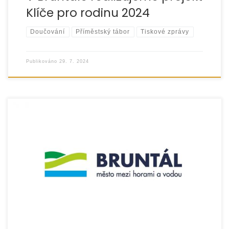
Klíče pro rodinu 2024
Doučování
Příměstský tábor
Tiskové zprávy
Publikováno
29. 7. 2024
Město Bruntál je našim stabilním donátorem, který
finančně podporuje nejen provoz sociální služby SPOLU –
Pro rodiny s dětmi a Asistenční, mediační a terapeutické
[…]