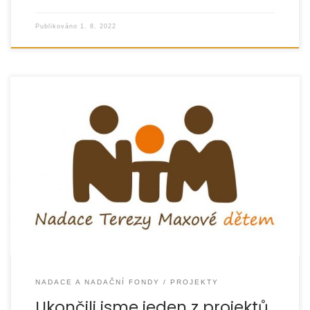
Publikováno
1. 8. 2022
Od ledna do konce června jsme realizovali projekt
zaměřený na podporu školní úspěšnosti dětí v náhradní
rodinné péči, který finančně podpořil […]
NADACE A NADAČNÍ FONDY
PROJEKTY
Ukončili jsme jeden z projektů