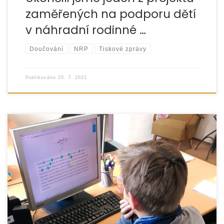
zaměřených na podporu dětí
v náhradní rodinné …
Doučování
NRP
Tiskové zprávy
Publikováno
25. 7. 2022
Projekt „Společně to zvládneme 2022“ je financován
z rozpočtu Evropské unie v rámci Národního plánu obnovy
a je zaměřen na podporu doučování žáků […]