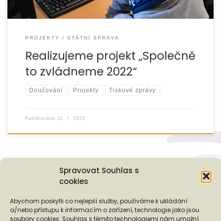
PROJEKTY
STÁTNÍ SPRÁVA
Realizujeme projekt „Společně
to zvládneme 2022“
Doučování
Projekty
Tiskové zprávy
Publikováno
11. 7. 2022
Spravovat Souhlas s
cookies
Podporují nás...
Abychom poskytli co nejlepší služby, používáme k ukládání
a/nebo přístupu k informacím o zařízení, technologie jako jsou
soubory cookies. Souhlas s těmito technologiemi nám umožní