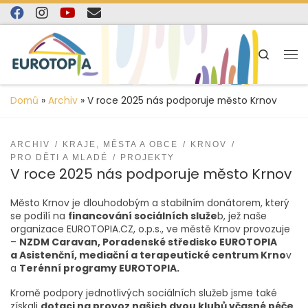
content
Skip to content
Search
Domů
»
Archiv
»
V roce 2025 nás podporuje město Krnov
ARCHIV
KRAJE, MĚSTA A OBCE
KRNOV
PRO DĚTI A MLADÉ
PROJEKTY
V roce 2025 nás podporuje město Krnov
Město Krnov je dlouhodobým a stabilním donátorem, který
se podílí na
financování sociálních služe
b, jež naše
organizace EUROTOPIA.CZ, o.p.s., ve městě Krnov provozuje
–
NZDM Caravan, Poradenské středisko EUROTOPIA
a Asistenční, mediační a terapeutické centrum Krno
v
a
Terénní programy EUROTOPIA.
Kromě podpory jednotlivých sociálních služeb jsme také
získali
dotaci na provoz našich dvou klubů včasné péče