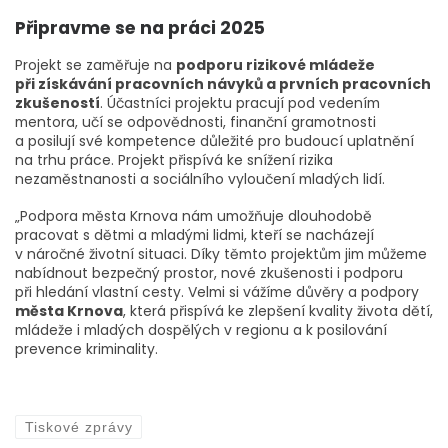
Připravme se na práci 2025
Projekt se zaměřuje na
podporu rizikové mládeže
při získávání pracovních návyků a prvních pracovních
zkušeností
. Účastníci projektu pracují pod vedením
mentora, učí se odpovědnosti, finanční gramotnosti
a posilují své kompetence důležité pro budoucí uplatnění
na trhu práce. Projekt přispívá ke snížení rizika
nezaměstnanosti a sociálního vyloučení mladých lidí.
„Podpora města Krnova nám umožňuje dlouhodobě
pracovat s dětmi a mladými lidmi, kteří se nacházejí
v náročné životní situaci. Díky těmto projektům jim můžeme
nabídnout bezpečný prostor, nové zkušenosti i podporu
při hledání vlastní cesty. Velmi si vážíme důvěry a podpory
města Krnova
, která přispívá ke zlepšení kvality života dětí,
mládeže i mladých dospělých v regionu a k posilování
prevence kriminality.
Tiskové zprávy