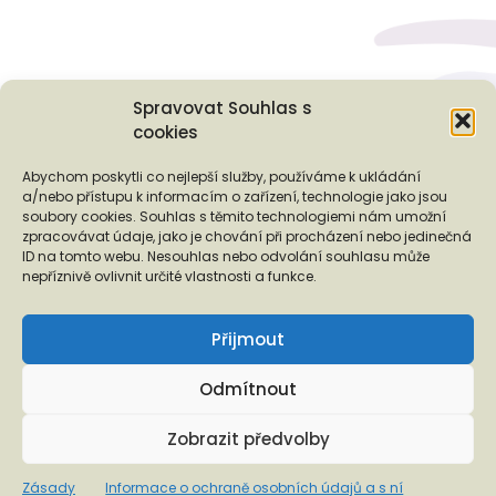
Spravovat Souhlas s
cookies
Podporují nás...
Abychom poskytli co nejlepší služby, používáme k ukládání
a/nebo přístupu k informacím o zařízení, technologie jako jsou
soubory cookies. Souhlas s těmito technologiemi nám umožní
zpracovávat údaje, jako je chování při procházení nebo jedinečná
ID na tomto webu. Nesouhlas nebo odvolání souhlasu může
❬
❭
nepříznivě ovlivnit určité vlastnosti a funkce.
Přijmout
Odmítnout
Copyright © 2026 EUROTOPIA.CZ, o.p.s.
Zobrazit předvolby
Informace o ochraně osobních údajů a s ní spojených právech
Zásady
Informace o ochraně osobních údajů a s ní