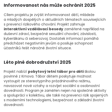
Informovanost nás může ochránit 2025
Cílem projektu je zvýšit informovanost dětí, mládeže
a mladých dospělých o aktuálních tématech souvisejících
s prevencí rizikového chování. Projekt zahrnuje
interaktivní vzdělávací besedy
zaměřené například na
duševní zdraví, bezpečné sexuální chování, závislosti,
kyberšikanu či seberozvoj. Dostatek informací pomáhá
předcházet negativním jevům a posiluje schopnost
účastníků řešit náročné životní situace.
Léto plné dobrodružství 2025
Projekt nabízí
pobytový letní tábor pro děti
školou
povinné z Krnova. Tábor dětem poskytuje možnost
vystoupit ze stereotypního prázdninového režimu,
navazovat nové vztahy a rozvíjet sociální a osobnostní
dovednosti. Program je zaměřen nejen na společné aktivity
a spolupráci v kolektivu, ale také na prevenci rizik spojených
s moderními technologiemi, bezpečnost a základní životní
dovednosti.