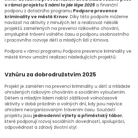
v rámci projektu
S námi to jde lépe 2025
a finanční
podporu z dotačního programu
Podpora prevence
kriminality ve městě Krnov
. Díky této podpoře můžeme
navázat na aktivity z minulých let a realizovat několik
projektů zaměřených na prevenci rizikového chování,
smysluplné trávení volného času a podporu osobnostního
i pracovního rozvoje dětí a mladých lidí z Krnova.
Podpora v rámci programu Podpora prevence kriminality ve
městě Krnov umožní realizaci následujících projektů:
Vzhůru za dobrodružstvím 2025
Projekt je zaměřen na prevenci kriminality u dětí a mládeže
ohrožených rizikovým chováním a sociálním vyloučením.
Dětem a mladým lidem nabízí zážitkové volnočasové
aktivity v době prázdnin a volných dní, kdy jsou nejvíce
ohroženi neorganizovaným trávením času. Součástí
projektu jsou
jednodenní výlety a příměstský tábor
,
které podporují rozvoj sociálních dovedností, spolupráci,
odpovědnost a zdravý životní styl.