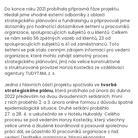
Do konce roku 2021 probíhala přípravná fáze projektu.
Hledali jsme vhodné externí odborníky z oblasti
strategického plánování a fundraisingu a připravovali jsme
dotazníky pro hodnotící dotazníkové šetření u pracovníků
organizace, spolupracujících subjektů a u klientů. Celkem
se nám sešlo 56 zpětných vazeb od klientů, 23 od
spolupracujících subjektů a 41 od zaměstnanců. Toto
šetření se pak stalo cenným zdrojem informací pro vedení
organizace, které mohlo zahájit samotný proces
strategického plánování, jímž nás velice konstruktivně
a strukturovaně provázel Honza Kostečka ze vzdělávací
agentury TUDYTAM, z. s.
Jedna z hlavních částí projektu spočívala ve
tvorbě
strategického plánu
, která probíhala od února do dubna
2022 především na dvou dvoudenních setkáních. První
z nich proběhlo 2. a 3. února online formou z důvodu špatné
epidemiologické situace. Druhé setkání proběhlo
27. a 28. 4. a uskutečnilo se v Hotelu Hukvaldy. Celého
procesu se pod vedením Honzy Kostečky, který všechny
velice umně a zkušeně koordinoval a posouval společnou
práci dál, se účastnilo 10 pracovníků organizace z řad
vedení (ředitelka organizace, hlavní ekonomka,