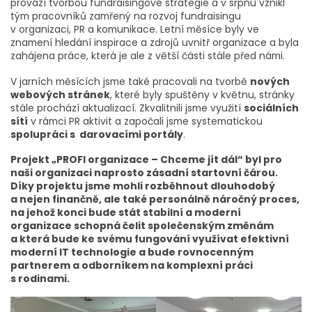
provází tvorbou fundraisingové strategie a v srpnu vznikl
tým pracovníků zamřený na rozvoj fundraisingu
v organizaci, PR a komunikace. Letní měsíce byly ve
znamení hledání inspirace a zdrojů uvnitř organizace a byla
zahájena práce, která je ale z větší části stále před námi.
V jarních měsících jsme také pracovali na tvorbě
nových
webových stránek
, které byly spuštěny v květnu, stránky
stále prochází aktualizací. Zkvalitnili jsme využití
sociálních
sítí
v rámci PR aktivit a započali jsme systematickou
spolupráci s darovacími portály
.
Projekt „PROFI organizace – Chceme jít dál“ byl pro
naši organizaci naprosto zásadní startovní čárou.
Díky projektu jsme mohli rozběhnout dlouhodobý
a nejen finančně, ale také personálně náročný proces,
na jehož konci bude stát stabilní a moderní
organizace schopná čelit společenským změnám
a která bude ke svému fungování využívat efektivní
moderní IT technologie a bude rovnocenným
partnerem a odborníkem na komplexní práci
s rodinami.