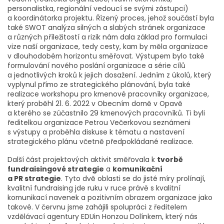
personalistka, regionální vedoucí se svými zástupci)
a koordinátorka projektu. Řízený proces, jehož součástí byla
také SWOT analýza silných a slabých stránek organizace
a různých příležitostí a rizik nám dala základ pro formulaci
vize naší organizace, tedy cesty, kam by měla organizace
v dlouhodobém horizontu směřovat. Výstupem bylo také
formulování nového poslání organizace a série cílů
a jednotlivých kroků k jejich dosažení. Jedním z úkolů, který
vyplynul přímo ze strategického plánování, byla také
realizace workshopu pro kmenové pracovníky organizace,
který proběhl 21. 6. 2022 v Obecním domě v Opavě
a kterého se zúčastnilo 29 kmenových pracovníků. Ti byli
ředitelkou organizace Petrou Večerkovou seznámeni
s výstupy a proběhla diskuse k tématu a nastavení
strategického plánu včetně předpokládané realizace.
Další část projektových aktivit směřovala k
tvorbě
fundraisingové strategie
a
komunikační
a PR strategie
. Tyto dvě oblasti se do jisté míry prolínají,
kvalitní fundraising jde ruku v ruce právě s kvalitní
komunikací navenek a pozitivním obrazem organizace jako
takové. V červnu jsme zahájili spolupráci z ředitelem
vzdělávací agentury EDUin Honzou Dolínkem, který nás