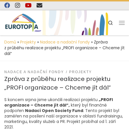
content
Skip to content
Search
Domů
»
Projekty
»
Nadace a nadační fondy
»
Zpráva
z průběhu realizace projektu „PROFI organizace – Chceme jít
dál“
NADACE A NADAČNÍ FONDY
PROJEKTY
Zpráva z průběhu realizace projektu
„PROFI organizace – Chceme jít dál“
S koncem srpna jsme ukončili realizaci projektu
„PROFI
organizace – Chceme jít dál“,
který byl finančně
podpořen
Nadací Open Society Fund
. Tento projekt byl
zaměřen na posílení naší organizace v oblasti fundraisingu,
marketingu, kvality služeb a PR. Projekt probíhal od 1. září
2021.