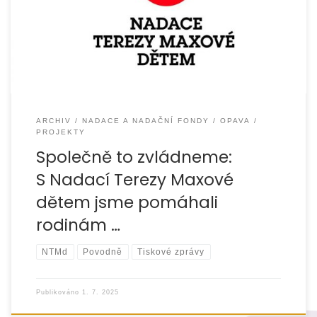
Vávrovice a Palhanec) rozsáhlé povodně, které během
několika hodin zcela změnily život stovkám
ARCHIV
NADACE A NADAČNÍ FONDY
OPAVA
PROJEKTY
Společně to zvládneme:
S Nadací Terezy Maxové
dětem jsme pomáhali
rodinám …
NTMd
Povodně
Tiskové zprávy
Publikováno
1. 7. 2025