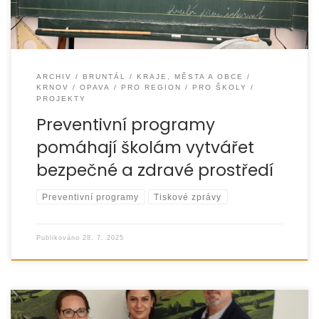
ARCHIV
BRUNTÁL
KRAJE, MĚSTA A OBCE
KRNOV
OPAVA
PRO REGION
PRO ŠKOLY
PROJEKTY
Preventivní programy
pomáhají školám vytvářet
bezpečné a zdravé prostředí
Preventivní programy
Tiskové zprávy
Publikováno
28. 7. 2025