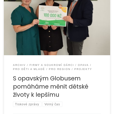
Organizace EUROTOPIA.CZ získala díky charitativnímu
programu Globus Lepší svět 2025 finanční podporu ve výši
100 000 Kč na realizaci projektu „S Modrou
ARCHIV
FIRMY A SOUKROMÍ DÁRCI
OPAVA
PRO DĚTI A MLADÉ
PRO REGION
PROJEKTY
S opavským Globusem
pomáháme měnit dětské
životy k lepšímu
Tiskové zprávy
Volný čas