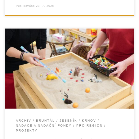
Publikováno
23. 7. 2025
Díky podpoře Nadace Terezy Maxové dětem se v období
od listopadu 2024 do června 2025 podařilo naší
organizaci realizovat projekt zaměřený
ARCHIV
BRUNTÁL
JESENÍK
KRNOV
NADACE A NADAČNÍ FONDY
PRO REGION
PROJEKTY