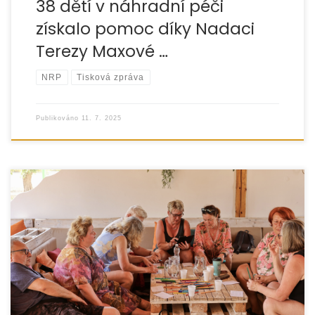
38 dětí v náhradní péči
získalo pomoc díky Nadaci
Terezy Maxové …
NRP
Tisková zpráva
Publikováno
11. 7. 2025
Ve dnech 13.–22. června 2025 se část pěstounských rodin
z pobočky Jeseník zúčastnila zahraničního vzdělávacího
pobytu v italském regionu Gargano, konkrétně
v kempu Villaggio Riccio nedaleko městečka Mattinata.
Pobyt byl součástí pravidelné podpory pěstounských