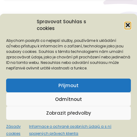
Spravovat Souhlas s
cookies
Podporují nás...
Abychom poskytli co nejlepší služby, používáme k ukládání
a/nebo přístupu k informacím o zařízení, technologie jako jsou
soubory cookies. Souhlas s těmito technologiemi nám umožní
zpracovávat údaje, jako je chování při procházení nebo jedinečná
ID na tomto webu. Nesouhlas nebo odvolání souhlasu může
❬
❭
nepříznivě ovlivnit určité vlastnosti a funkce.
Přijmout
Odmítnout
Copyright © 2026 EUROTOPIA.CZ, o.p.s.
Zobrazit předvolby
Informace o ochraně osobních údajů a s ní spojených
Zásady
Informace o ochraně osobních údajů a s ní
právech klienta
cookies
spojených právech klienta