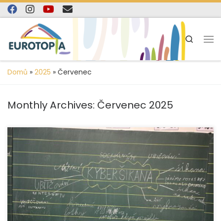
content
Skip to content
Search
Domů
»
2025
»
Červenec
Monthly Archives:
Červenec 2025
Ve školním roce 2024/2025 jsme díky finanční podpoře
Moravskoslezského kraje mohli pokračovat v realizaci
našeho dlouhodobého projektu „Tudy cesta nevede –