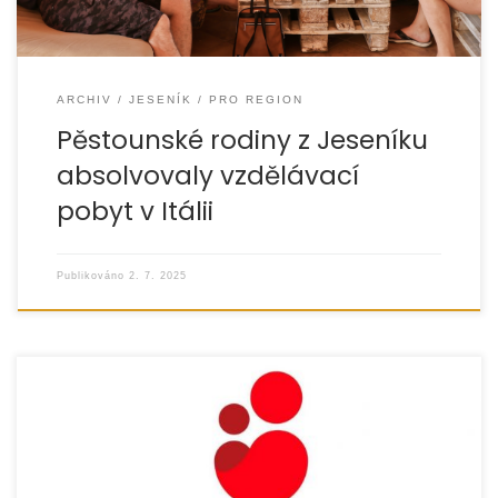
ARCHIV
JESENÍK
PRO REGION
Pěstounské rodiny z Jeseníku
absolvovaly vzdělávací
pobyt v Itálii
Publikováno
2. 7. 2025
V září 2024 postihly Opavu a přilehlé obce (zejména