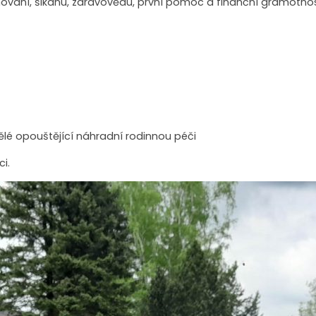
hování, šikanu, zdravovědu, první pomoc a finanční gramotno
lé opouštějící náhradní rodinnou péči
i.