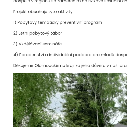
dospělé v regionu se zaměřením na rizikové sexuální c
Projekt obsahuje tyto aktivity:
1) Pobytový tématický preventivní program¨
2) Letní pobytový tábor
3) Vzdělávací semináře
4) Poradenství a individuální podpora pro mladé dospě
Děkujeme Olomouckému kraji za jeho důvěru v naši prác