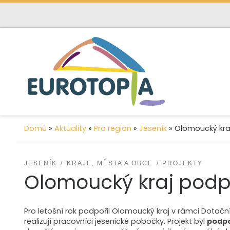
content
Skip to content
Domů
»
Aktuality
»
Pro region
»
Jeseník
»
Olomoucký kraj
JESENÍK
KRAJE, MĚSTA A OBCE
PROJEKTY
Olomoucký kraj podpo
Pro letošní rok podpořil Olomoucký kraj v rámci Dotační
realizují pracovníci jesenické pobočky. Projekt byl
podpo