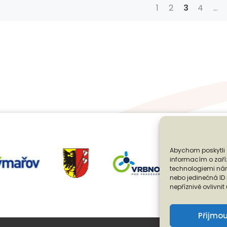
Í
1
2
3
4
…
s
gation
Abychom poskytli 
informacím o zaříz
technologiemi nám
nebo jedinečná I
nepříznivě ovlivnit
Přijmo