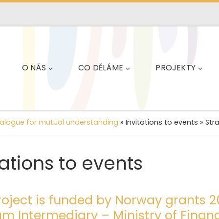
O NÁS
CO DĚLÁME
PROJEKTY
ialogue for mutual understanding
»
Invitations to events
»
Str
tations to events
roject is funded by Norway grants 2
m Intermediary – Ministry of Finan