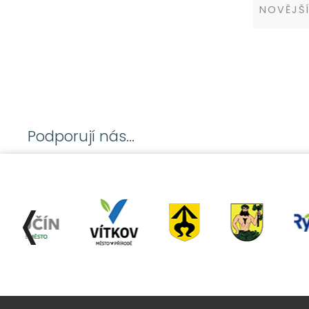
Novější
NOVĚJŠ
Post
navi
Podporují nás...
❬