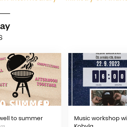
well to summer
Music workshop wi
Kobyla
023