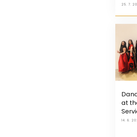
25. 7. 2
Danc
at th
Servi
14. 6. 2