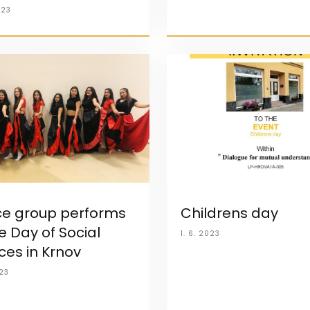
023
e group performs
Childrens day
e Day of Social
1. 6. 2023
ces in Krnov
023