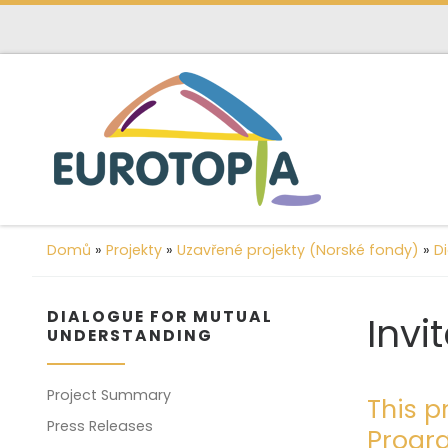
content
Skip to content
Domů
»
Projekty
»
Uzavřené projekty (Norské fondy)
»
D
DIALOGUE FOR MUTUAL
Invi
UNDERSTANDING
Project Summary
This p
Press Releases
Progra