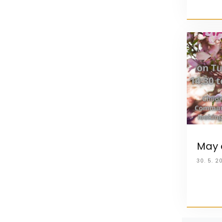
May 
30. 5. 2