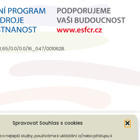
3.2.65/0.0/0.0/16_047/0010628.
Spravovat Souhlas s cookies
co nejlepší služby, používáme k ukládání a/nebo přístupu k