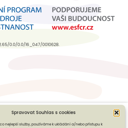
3.2.65/0.0/0.0/16_047/0010628.
Spravovat Souhlas s cookies
co nejlepší služby, používáme k ukládání a/nebo přístupu k