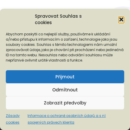
Spravovat Souhlas s
cookies
Podporují nás...
Abychom poskytli co nejlepší služby, používáme k ukládání
a/nebo přístupu k informacím o zařízení, technologie jako jsou
soubory cookies. Souhlas s těmito technologiemi nám umožní
zpracovávat údaje, jako je chování při procházení nebo jedinečná
ID na tomto webu. Nesouhlas nebo odvolání souhlasu může
❬
❭
nepříznivě ovlivnit určité vlastnosti a funkce.
Přijmout
Odmítnout
Copyright © 2026 EUROTOPIA.CZ, o.p.s.
Zobrazit předvolby
Informace o ochraně osobních údajů a s ní spojených
Zásady
Informace o ochraně osobních údajů a s ní
právech klienta
cookies
spojených právech klienta