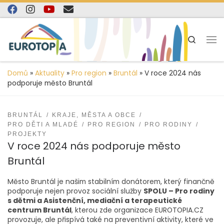
content
Skip to content
Search
Domů
»
Aktuality
»
Pro region
»
Bruntál
»
V roce 2024 nás
podporuje město Bruntál
BRUNTÁL
KRAJE, MĚSTA A OBCE
PRO DĚTI A MLADÉ
PRO REGION
PRO RODINY
PROJEKTY
V roce 2024 nás podporuje město
Bruntál
Město Bruntál je našim stabilním donátorem, který finančně
podporuje nejen provoz sociální služby
SPOLU – Pro rodiny
s dětmi a Asistenční, mediační a terapeutické
centrum Bruntál
, kterou zde organizace EUROTOPIA.CZ
provozuje, ale přispívá také na preventivní aktivity, které ve