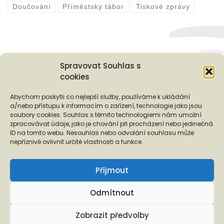
Doučování
Příměstský tábor
Tiskové zprávy
Spravovat Souhlas s
cookies
Podporují nás...
Abychom poskytli co nejlepší služby, používáme k ukládání
a/nebo přístupu k informacím o zařízení, technologie jako jsou
soubory cookies. Souhlas s těmito technologiemi nám umožní
zpracovávat údaje, jako je chování při procházení nebo jedinečná
ID na tomto webu. Nesouhlas nebo odvolání souhlasu může
❬
❭
nepříznivě ovlivnit určité vlastnosti a funkce.
Přijmout
Odmítnout
Copyright © 2026 EUROTOPIA.CZ, o.p.s.
Zobrazit předvolby