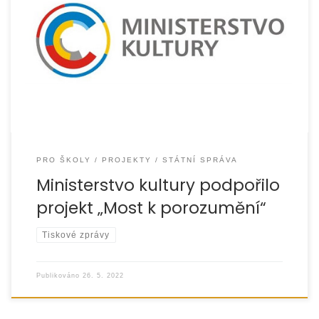
Ministerstvo kultury podpořilo projekt „Most k porozumění“
v rámci dotačního programu Podpora integrace
příslušníků romské menšiny. V projektu se snažíme
propojit naše dlouholeté […]
PRO ŠKOLY
PROJEKTY
STÁTNÍ SPRÁVA
Ministerstvo kultury podpořilo
projekt „Most k porozumění“
Tiskové zprávy
Publikováno
26. 5. 2022