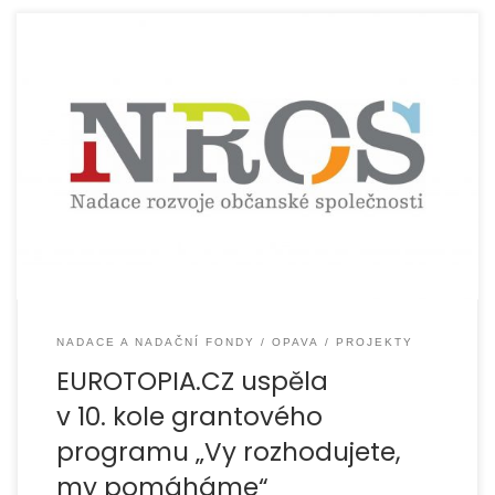
Nadace rozvoje občanské společnosti podpořila v rámci
10. kola grantového programu „Vy rozhodujete, my
pomáháme“ projekt opavských pracovníků NZDM –
Modrá kočka […]
NADACE A NADAČNÍ FONDY
OPAVA
PROJEKTY
EUROTOPIA.CZ uspěla
v 10. kole grantového
programu „Vy rozhodujete,
my pomáháme“