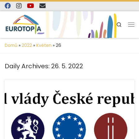
content
Skip to content
Search
Domů
»
2022
»
Květen
»
26
Daily Archives:
26. 5. 2022
Od ledna realizujeme projekt „Spojme ruce – společnou
cestou III“, který finančně podpořil Úřad Vlády ČR
prostřednictvím dotačního programu Prevence […]