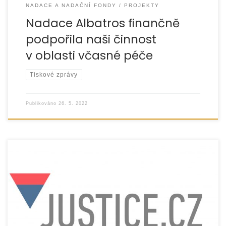
NADACE A NADAČNÍ FONDY
PROJEKTY
Nadace Albatros finančně
podpořila naši činnost
v oblasti včasné péče
Tiskové zprávy
Publikováno
26. 5. 2022
Již pátým rokem realizujeme projekt Náprava vztahů
v rodině, který byl podpořen z dotačního programu
Ministerstva spravedlnosti. Projekt vznikl na základě diskuzí
[…]