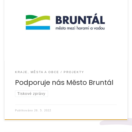
Město Bruntál finančně podporuje nejen provoz sociální
služby SPOLU – Pro rodiny s dětmi a Asistenční, mediační
a terapeutické centrum Bruntál, kterou zde […]
KRAJE, MĚSTA A OBCE
PROJEKTY
Podporuje nás Město Bruntál
Tiskové zprávy
Publikováno
26. 5. 2022