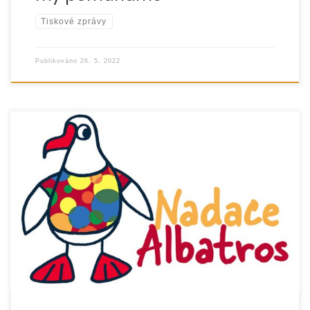
Tiskové zprávy
Publikováno
26. 5. 2022
Druhým rokem realizuje organizace EUROTOPIA.CZ projekt
zaměřený na podporu dětí od 0 do 8 let ze sociokulturně
znevýhodněného prostředí a jejich […]