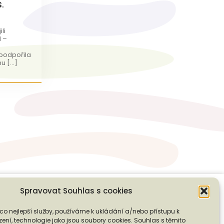
.
li
M –
 podpořila
u […]
Spravovat Souhlas s cookies
co nejlepší služby, používáme k ukládání a/nebo přístupu k
ení, technologie jako jsou soubory cookies. Souhlas s těmito