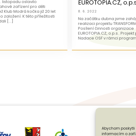
EUROTOPIA.CZ, o.p.s
1. listopadu oslavilo
ahové zařízení pro děti
ž Klub Modrá kočka již 20 let
8. 6. 2022
 založení. K této příležitosti
Na začátku dubna jsme zaháji
ali […]
realizaci projektu TRANSFOR
Posílení činnosti organizace
EUROTOPIA.CZ, o.p.s.. Projekt
Nadace OSF v rámci program
Abychom poskytli 
informacím o zaříz