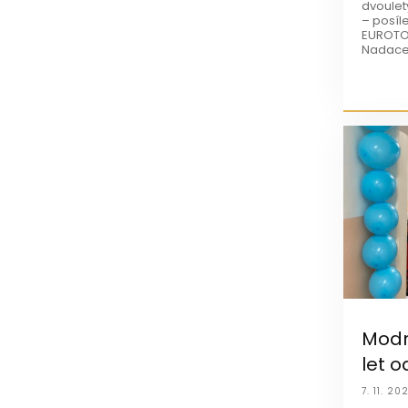
dvoulet
– posíl
EUROTOP
Nadace
Modr
let o
7. 11. 20