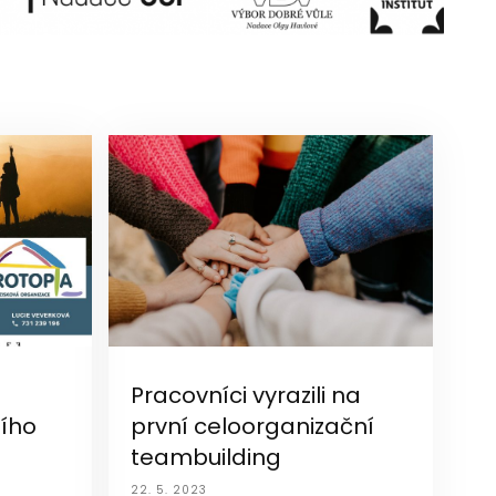
Pracovníci vyrazili na
ního
první celoorganizační
teambuilding
22. 5. 2023