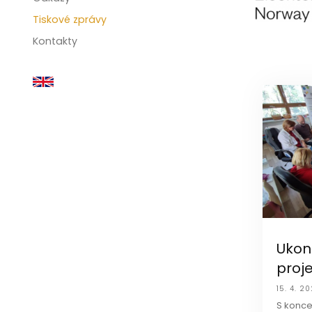
Tiskové zprávy
Kontakty
Ukonč
proj
15. 4. 2
S konce