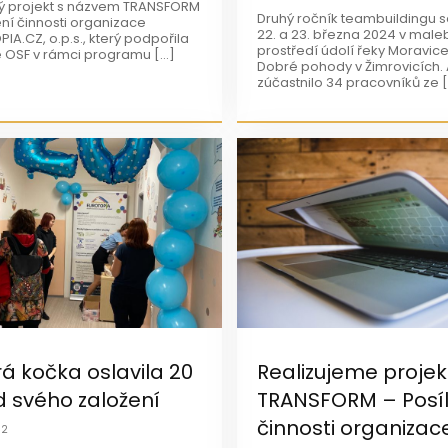
ý projekt s názvem TRANSFORM
Druhý ročník teambuildingu s
ení činnosti organizace
22. a 23. března 2024 v mal
IA.CZ, o.p.s., který podpořila
prostředí údolí řeky Moravice
 OSF v rámci programu […]
Dobré pohody v Žimrovicích.
zúčastnilo 34 pracovníků ze 
á kočka oslavila 20
Realizujeme projek
d svého založení
TRANSFORM – Posíl
činnosti organizac
22