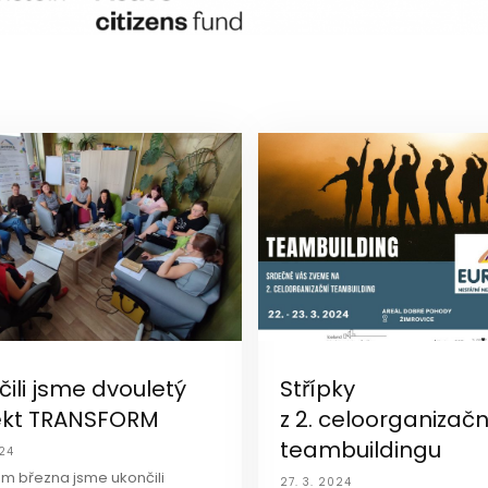
ili jsme dvouletý
Střípky
ekt TRANSFORM
z 2. celoorganizač
teambuildingu
024
m března jsme ukončili
27. 3. 2024