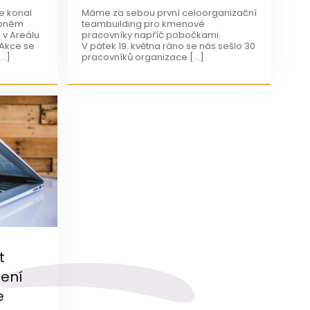
e konal
Máme za sebou první celoorganizační
ebném
teambuilding pro kmenové
 v Areálu
pracovníky napříč pobočkami.
 Akce se
V pátek 19. května ráno se nás sešlo 30
[…]
pracovníků organizace […]
t
ení
e