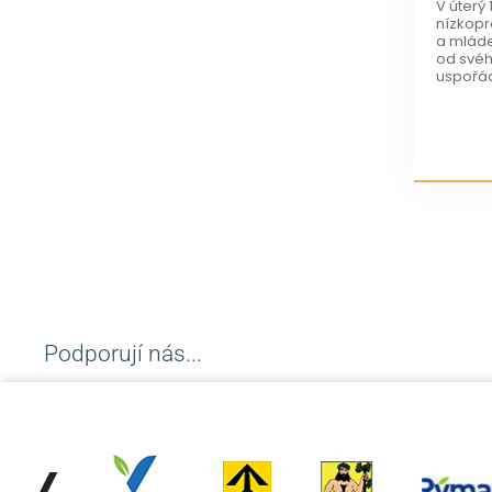
V úterý 
nízkopr
a mláde
od svého
uspořád
Podporují nás...