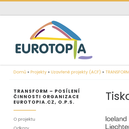
content
Skip to content
Domů
»
Projekty
»
Uzavřené projekty (ACF)
»
TRANSFORM –
TRANSFORM – POSÍLENÍ
Tisk
ČINNOSTI ORGANIZACE
EUROTOPIA.CZ, O.P.S.
O projektu
Odkazy