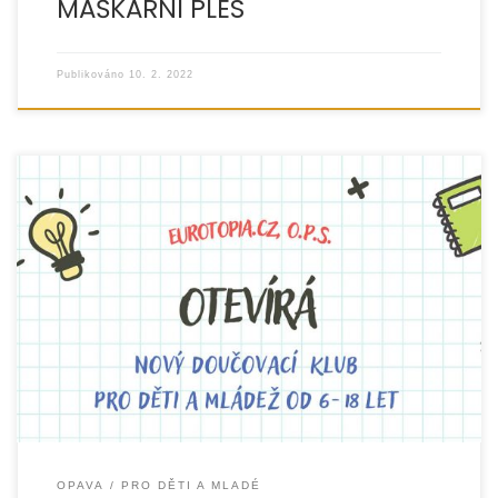
MAŠKARNÍ PLES
Publikováno
10. 2. 2022
Statutární město Opava podpořilo pro rok 2022 realizaci
doučovacího klubu pro děti a mládež. » více » leták
OPAVA
PRO DĚTI A MLADÉ