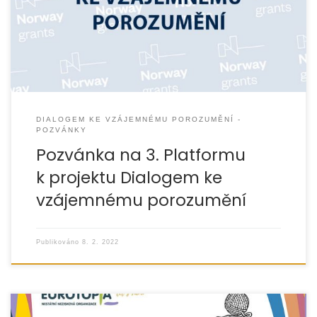
Dialogem ke vzájemnému porozumění, která se uskuteční
17. 2. 2022 od 9:00 v budově FVP Slezské
DIALOGEM KE VZÁJEMNÉMU POROZUMĚNÍ -
POZVÁNKY
Pozvánka na 3. Platformu
k projektu Dialogem ke
vzájemnému porozumění
Publikováno
8. 2. 2022