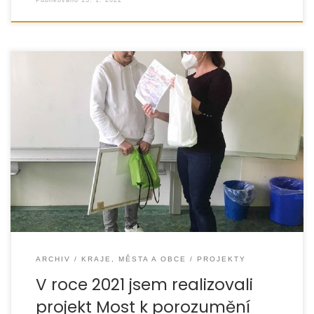
Projekt zaměřený na posílení multikulturního prostředí
podpořený z rozpočtu Moravskoslezského kraje dospěl
do svého konce, více informací o jeho realizaci naleznete
v přiložené
ARCHIV
KRAJE, MĚSTA A OBCE
PROJEKTY
V roce 2021 jsem realizovali
projekt Most k porozumění