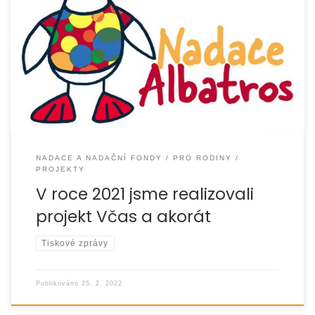
Cílem projektu, který podpořila Nadace Albatros, bylo
poskytnout komplexní podporu rodinám s dětmi od 0 do 8
let ze sociálně vyloučeného,
NADACE A NADAČNÍ FONDY
PRO RODINY
PROJEKTY
V roce 2021 jsme realizovali
projekt Včas a akorát
Tiskové zprávy
Publikováno
25. 2. 2022