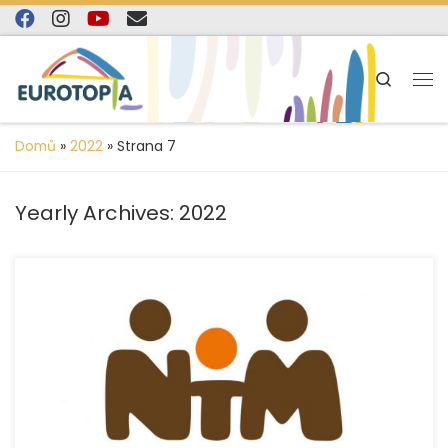
content
Skip to content
Search
Domů
»
2022
»
Strana 7
Yearly Archives:
2022
Projekt probíhá od ledna do června 2022, více o jeho
aktivitách naleznete v tiskové zprávě. » více