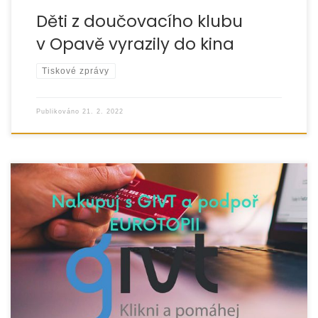
Děti z doučovacího klubu
v Opavě vyrazily do kina
Tiskové zprávy
Publikováno
21. 2. 2022
Máme pro vás tip, jak to udělat… Nakupujte ONLINE ve
vybraných e-shopech a svým nákupem přispějte na
společensky prospěšné projekty. »