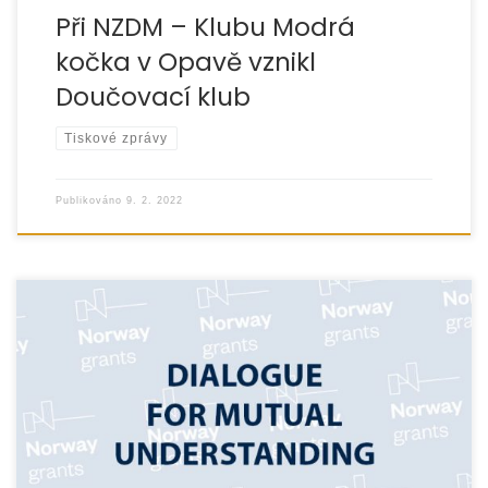
Při NZDM – Klubu Modrá
kočka v Opavě vznikl
Doučovací klub
Tiskové zprávy
Publikováno
9. 2. 2022
We cordially invite you to the 1st platform for the Dialogue
for Mutual Understanding project, which will take place
17. 2. 2022