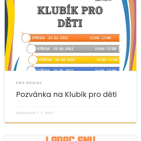
Zveme děti od 6 let z NRP do Klubíku, který se poprvé
otevře ve středu 23. 2. 2022 v prostorách organizace
EUROTOPIA v Jeseníku. Více
PRO RODINY
Pozvánka na Klubík pro děti
Publikováno
7. 2. 2022