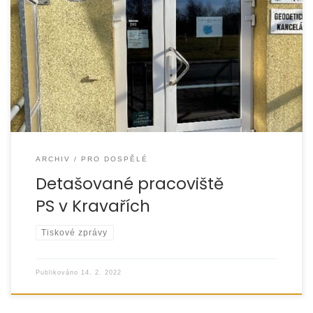
Detašované pracoviště opavského Poradenského
střediska v Kravařích nabízelo své služby klientům po celý
rok 2021. » více » mapa
ARCHIV
PRO DOSPĚLÉ
Detašované pracoviště
PS v Kravařích
Tiskové zprávy
Publikováno
14. 2. 2022