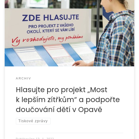
Od pondělí 17. 1. 2022 obdržíte za každý svůj nákup v
hypermarketu Tesco v Opavě žeton, který můžete vhodit
do hlasovacího zařízení a podpořit náš projekt.
ARCHIV
Hlasujte pro projekt „Most
k lepším zítřkům“ a podpořte
doučování dětí v Opavě
Tiskové zprávy
Publikováno
13. 1. 2022