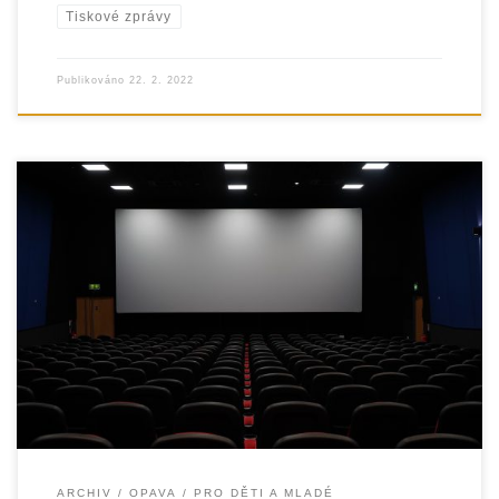
Tiskové zprávy
Publikováno
22. 2. 2022
V rámci doučovacího klubu při NZDM Klubu Modrá kočka
pracovníci společně s doučujícími připravili pro děti
návštěvu kina, kde všichni shlédli dobrodružný rodinný
ARCHIV
OPAVA
PRO DĚTI A MLADÉ