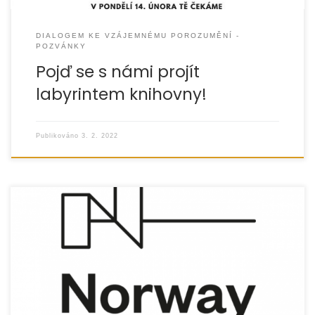
DIALOGEM KE VZÁJEMNÉMU POROZUMĚNÍ -
POZVÁNKY
Pojď se s námi projít
labyrintem knihovny!
Publikováno
3. 2. 2022
EUROTOPIA se stala partnerem projektu „Cesta
k porozumění“, který je zaměřen na posílení inkluze
a postavení Romů a zlepšení vztahů mezi romskou
minoritou