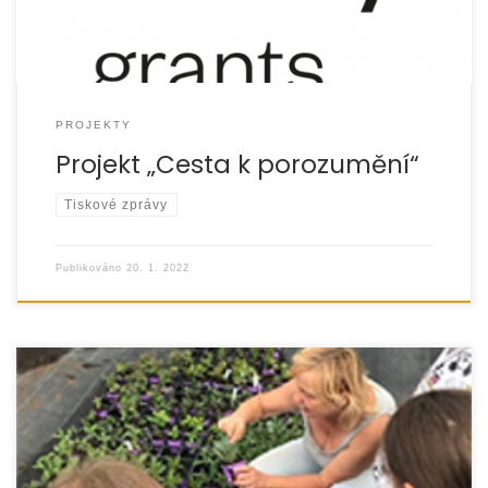
PROJEKTY
Projekt „Cesta k porozumění“
Tiskové zprávy
Publikováno
20. 1. 2022
Klub pro malé nadšené zahradníky vznikl při NZDM – Klubu
Modrá kočka a nabízí různorodé aktivity pro děti