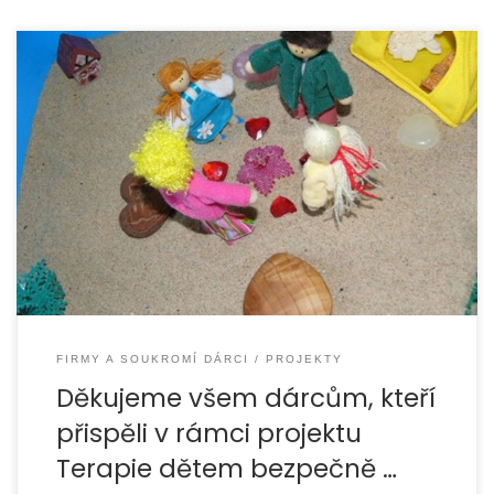
V prosinci 2021 proběhla dárcovská sbírka na vybavení
prostor určených pro terapie dětem. O tom, jak byl
finanční dar využit, se
FIRMY A SOUKROMÍ DÁRCI
PROJEKTY
Děkujeme všem dárcům, kteří
přispěli v rámci projektu
Terapie dětem bezpečně …