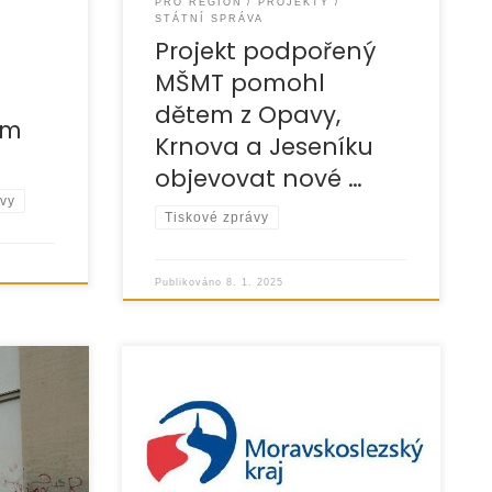
PRO REGION
PROJEKTY
STÁTNÍ SPRÁVA
Projekt podpořený
MŠMT pomohl
dětem z Opavy,
ým
Krnova a Jeseníku
objevovat nové …
ávy
Tiskové zprávy
Publikováno
8. 1. 2025
alizujeme
V předvánočním čase si s malým
krovaru
předstihem naše organizace nadělila
litě
dva vánoční dárky, které v závěru
prosince představila veřejnosti. Jak
vit je
v Asistenčním, mediačním