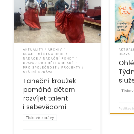
S radostí vás informujeme
V týdnu o
o úspěšném průběhu tanečního
naše opa
kroužku, který je součástí aktivit
zapojila
našeho nízkoprahového zařízení pro
Týden so
děti a mládež v NZDM Klubu
Asociací
AKTUALITY
ARCHIV
AKTUAL
KRAJE, MĚSTA A OBCE
OPAVA
NADACE A NADAČNÍ FONDY
Ohlé
OPAVA
PRO DĚTI A MLADÉ
PRO SPOLEČNOST
PROJEKTY
Týdn
STÁTNÍ SPRÁVA
služ
Taneční kroužek
pomáhá dětem
Tiskov
rozvíjet talent
i sebevědomí
Publikov
Tiskové zprávy