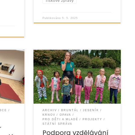
Tiskové zprávy
“
Publikováno
5. 5. 2025
Organizace EUROTOPIA.CZ v roce
o
2024 úspěšně realizovala projekt
zaměřený na vzdělávání, inkluzi
 pro 15
a podporu dětí ze sociálně
st
znevýhodněného prostředí, zejména
ů
romské děti
OBCE
ARCHIV
BRUNTÁL
JESENÍK
KRNOV
OPAVA
PRO DĚTI A MLADÉ
PROJEKTY
STÁTNÍ SPRÁVA
r
Podpora vzdělávání