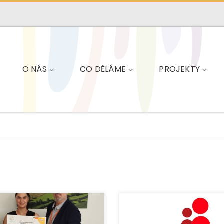
O NÁS
CO DĚLÁME
PROJEKTY
ce EUROTOPIA.CZ získala
V září 2024 postihly Opavu a