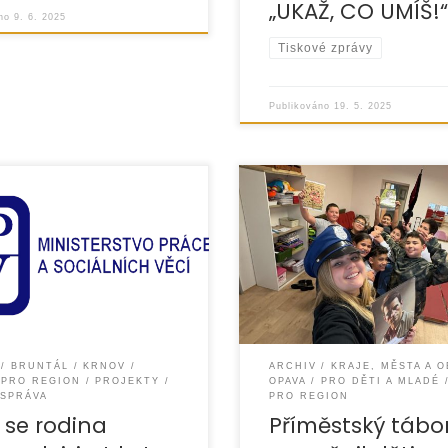
„UKAŽ, CO UMÍŠ!
áno
9. 6. 2025
Tiskové zprávy
Publikováno
19. 5. 2025
Příměstský tábor „Policejní
 realizuje projekt „Jde to
akademie“ probíhal od 10. d
 který je podpořen
14. března 2025 a byl
stvem práce a sociálních
nezapomenutelným zážitkem
ky tomuto projektu budeme
účastníků. Děti měly možno
kytnout cílenou
seznámit se s prací policist
BRUNTÁL
KRNOV
ARCHIV
KRAJE, MĚSTA A 
PRO REGION
PROJEKTY
OPAVA
PRO DĚTI A MLADÉ
 SPRÁVA
PRO REGION
 se rodina
Příměstský tábo