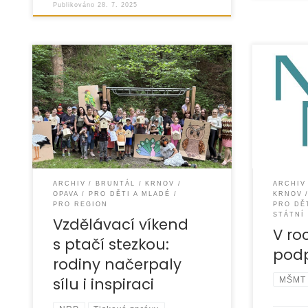
Publikováno
28. 7. 2025
Ve dnech 30. května až 1. června
Organiza
2024 jsme uspořádali vzdělávací
získala 
pobyt pro pěstouny z Opavska,
z Ministe
Vítkovska, Krnovska a Bruntálska.
a tělovýc
Akce se konala v malebném
projektů
ARCHIV
BRUNTÁL
KRNOV
ARCHIV
OPAVA
PRO DĚTI A MLADÉ
KRNOV
PRO REGION
PRO DĚ
STÁTNÍ
Vzdělávací víkend
V ro
s ptačí stezkou:
pod
rodiny načerpaly
sílu i inspiraci
MŠMT