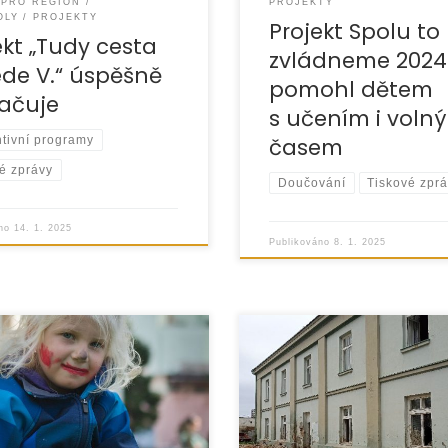
PRO REGION
PROJEKTY
OLY
PROJEKTY
Projekt Spolu to
ekt „Tudy cesta
zvládneme 2024
de V.“ úspěšně
pomohl dětem
ačuje
s učením i voln
časem
tivní programy
é zprávy
Doučování
Tiskové zpr
áno
14. 1. 2025
Publikováno
8. 1. 2025
025 získala organizace
Komunitní práci v Opavě re
.CZ, o.p.s. finanční
od roku 2016 v lokalitě U Cu
a realizaci projektu
a v posledních letech v loka
me dětem posilovat
Latarna. Dlouhodobým
draví a odolnost“. Tento
podporovatelem těchto akti