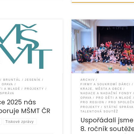
ce EUROTOPIA.CZ, o.p.s.
Ve čtvrtek 15. května 2025 
v roce 2025 finanční podporu
v krásných prostorách Kultu
rstva školství, mládeže
domu Na Rybníčku v Opavě
hovy ČR na realizaci tří
uspořádali 8. ročník talento
 zaměřených na podporu
soutěže „UKAŽ, CO UMÍŠ!“, n
BRUNTÁL
JESENÍK
ARCHIV
OPAVA
FIRMY A SOUKROMÍ DÁRCI
TI A MLADÉ
PROJEKTY
KRAJE, MĚSTA A OBCE
 SPRÁVA
NADACE A NADAČNÍ FONDY
OPAVA
PRO DĚTI A MLADÉ
ce 2025 nás
PRO REGION
PRO SPOLEČ
PROJEKTY
STÁTNÍ SPRÁVA
poruje MŠMT ČR
TALENTOVÁ SOUTĚŽ
Uspořádali jsme
Tiskové zprávy
8. ročník soutěž