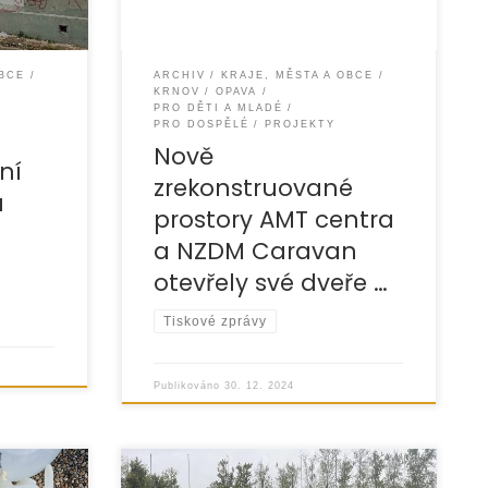
a terapeutickém
OBCE
ARCHIV
KRAJE, MĚSTA A OBCE
KRNOV
OPAVA
PRO DĚTI A MLADÉ
PRO DOSPĚLÉ
PROJEKTY
o
Nově
ní
zrekonstruované
a
prostory AMT centra
a NZDM Caravan
otevřely své dveře …
Tiskové zprávy
Publikováno
30. 12. 2024