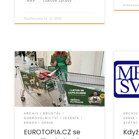
NRP
Tiskové zprávy
Publikov
Publikováno
11. 6. 2025
Také v roce 2025 se naše
Eurotopia
organizace EUROTOPIA.CZ tradičně
i jinak“,
zapojila do celorepublikové Sbírky
Minister
potravin, která proběhla v sobotu
věcí. Dí
26. dubna. Tato akce se
moci pos
ARCHIV
BRUNTÁL
ARCHIV
DOBROVOLNICTVÍ
JESENÍK
OPAVA
KRNOV
OPAVA
STÁTNÍ
EUROTOPIA.CZ se
Když