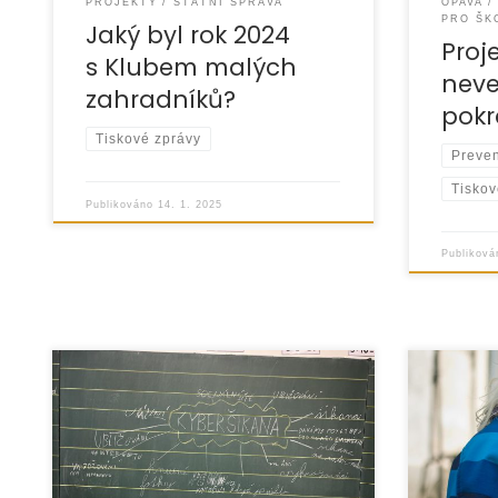
PROJEKTY
STÁTNÍ SPRÁVA
OPAVA
PRO ŠK
Jaký byl rok 2024
Proj
s Klubem malých
neve
zahradníků?
pokr
Tiskové zprávy
Preven
Tiskov
Publikováno
14. 1. 2025
Publikov
V roce 2
V roce 2024 jsme mohli pokračovat
EUROTOPIA
v realizaci preventivních programů
podporu n
díky podpoře Ministerstva školství,
„Pomáhá
mládeže a tělovýchovy ČR, které náš
duševní z