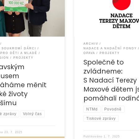
ritativnímu programu Globus
obce (zejména Vávrovice
ět 2025 finanční podporu ve
a Palhanec) rozsáhlé povod
000 Kč na realizaci projektu
během několika hodin zcela
u
život stovkám
ARCHIV
A SOUKROMÍ DÁRCI
NADACE A NADAČNÍ FONDY
PRO DĚTI A MLADÉ
OPAVA
PROJEKTY
GION
PROJEKTY
Společně to
pavským
zvládneme:
busem
S Nadací Terezy
áháme měnit
Maxové dětem 
ké životy
pomáhali rodin
pšímu
NTMd
Povodně
é zprávy
Volný čas
Tiskové zprávy
áno
23. 7. 2025
Publikováno
1. 7. 2025