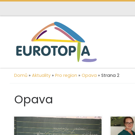
content
Skip to content
Domů
»
Aktuality
»
Pro region
»
Opava
»
Strana 2
Opava
Ve školním roce 2024/2025 jsme
Organiza
díky finanční podpoře