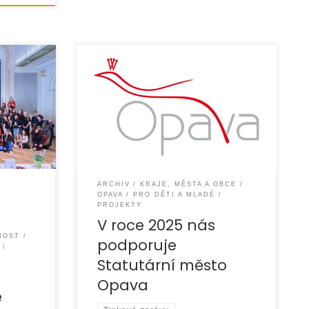
jsme
Statutární město Opava je stabilním
rního
donátorem a podílí se na
financování sociálních služeb, které
vé
naše organizace EUROTOPIA.CZ,
a
o.p.s. ve městě
ARCHIV
KRAJE, MĚSTA A OBCE
OPAVA
PRO DĚTI A MLADÉ
PROJEKTY
V roce 2025 nás
NOST
podporuje
Statutární město
Opava
e