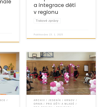
 malé
a integrace dětí
v regionu
Tiskové zprávy
Publikováno
15. 1. 2025
.p.s.
EUROTOPIA.CZ, o.p.s. se i v roce 2024
„Spolu to
věnovala podpoře dětí a mládeže
 na
v regionech Opava, Krnov a Jeseník.
ětí
Díky projektu „Rok plný zážitků
ho
s EUROTOPIÍ“, podpořenému
OBCE
ARCHIV
JESENÍK
KRNOV
OPAVA
PRO DĚTI A MLADÉ