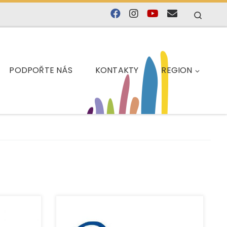
Searc
PODPOŘTE NÁS
KONTAKTY
REGION
Organizace EUROTOPIA.CZ realizuje
 přilehlé
v roce 2025 řadu sociálních,