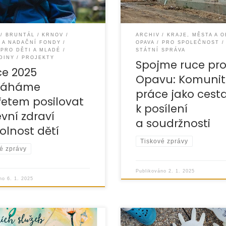
e
také Úřad
BRUNTÁL
KRNOV
ARCHIV
KRAJE, MĚSTA A 
 A NADAČNÍ FONDY
OPAVA
PRO SPOLEČNOST
PRO DĚTI A MLADÉ
STÁTNÍ SPRÁVA
DINY
PROJEKTY
Spojme ruce pr
ce 2025
Opavu: Komunit
áháme
práce jako cest
řetem posilovat
k posílení
vní zdraví
a soudržnosti
olnost dětí
Tiskové zprávy
é zprávy
Publikováno
2. 1. 2025
áno
6. 1. 2025