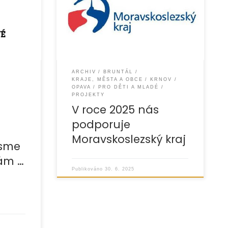
preventivních a vzdělávacích
ně, které
projektů díky finanční podpoře
 změnily
Moravskoslezského kraje. Podpora
kraje umožnila rozvíjet služby
ARCHIV
BRUNTÁL
KRAJE, MĚSTA A OBCE
KRNOV
OPAVA
PRO DĚTI A MLADÉ
PROJEKTY
V roce 2025 nás
podporuje
Moravskoslezský kraj
jsme
ám …
Publikováno
30. 6. 2025