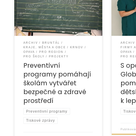
díky cha
Moravskoslezského kraje mohli
Lepší sv
pokračovat v realizaci našeho
výši 100 
dlouhodobého projektu „Tudy cesta
„S Modro
nevede –
ARCHIV
BRUNTÁL
ARCHIV
KRAJE, MĚSTA A OBCE
KRNOV
FIRMY 
OPAVA
PRO REGION
OPAVA
PRO ŠKOLY
PROJEKTY
PRO RE
Preventivní
S o
programy pomáhají
Glo
školám vytvářet
pom
bezpečné a zdravé
děts
prostředí
k le
Preventivní programy
Tiskov
Tiskové zprávy
Publikov