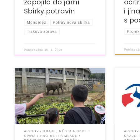
zapojila do jarní
ocitn
Sbírky potravin
i jin
s p
Mondeléz
Potravinová sbírka
Projek
Tisková zpráva
Publikov
Publikováno
30. 4. 2025
Jsme v p
Rok 2024 byl pro náš Klub mladých
cesta ne
zahradníků, který pravidelně probíhal
programy 
v prostorách NZDM Klubu Modrá
realizuje
kočka, velice úspěšný. Během celého
podpoře 
rámci do
ARCHIV
KRAJE, MĚSTA A OBCE
ARCHIV
OPAVA
PRO DĚTI A MLADÉ
KRAJE,