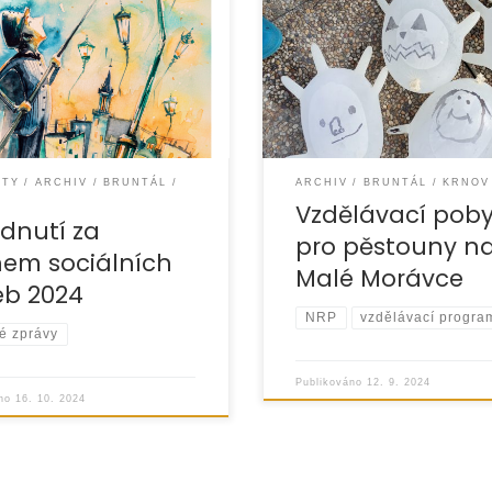
d 7. do 11. října 2024 se
Během prvního zářiového v
vská a bruntálská pobočka
6. 9. do 8.9.2024 proběhl po
 do celorepublikové akce
pěstouny a jejich rodiny v a
ciálních služeb, pořádané
Horského hotelu Brans v Ma
Morávce. Na
ITY
ARCHIV
BRUNTÁL
ARCHIV
BRUNTÁL
KRNOV
Vzdělávací poby
dnutí za
pro pěstouny n
em sociálních
Malé Morávce
eb 2024
NRP
vzdělávací progra
é zprávy
Publikováno
12. 9. 2024
áno
16. 10. 2024