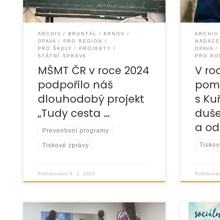
projekt „Tudy
projekt j
ARCHIV
BRUNTÁL
KRNOV
ARCHIV
OPAVA
PRO REGION
NADACE
PRO ŠKOLY
PROJEKTY
OPAVA
STÁTNÍ SPRÁVA
PRO RO
MŠMT ČR v roce 2024
V ro
podpořilo náš
pom
dlouhodobý projekt
s Ku
„Tudy cesta …
duše
a od
Preventivní programy
Tiskov
Tiskové zprávy
Publikov
Publikováno
6. 1. 2025