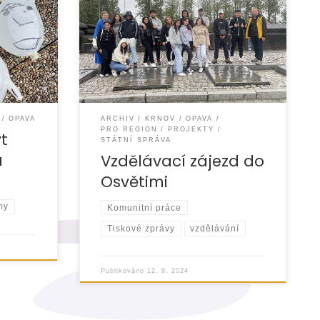
íkendu od
Dne 9. září 2024 jsme uspořádali
byt pro
dlouho plánovaný vzdělávací zájezd
reálu
do koncentračního tábora Auschwitz
lé
v Osvětimi. Cílem této významné
akce bylo podpořit
OPAVA
ARCHIV
KRNOV
OPAVA
PRO REGION
PROJEKTY
t
STÁTNÍ SPRÁVA
a
Vzdělávací zájezd do
Osvětimi
my
Komunitní práce
Tiskové zprávy
vzdělávání
Publikováno
12. 9. 2024