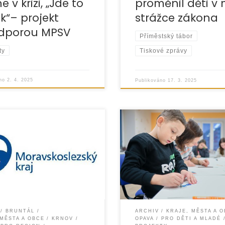
e v krizi, „Jde to
proměnil děti v
ak“– projekt
strážce zákona
odporou MPSV
Příměstský tábor
ty
Tiskové zprávy
áno
2. 4. 2025
Publikováno
17. 3. 2025
olovině projektu „Tudy
Organizace EUROTOPIA.CZ, o
vede V. – preventivní
úspěšně realizovala projekt 
pro školy“, který
zvládneme 2024“, zaměřený
me díky
podporu školní úspěšnosti d
Moravskoslezského kraje v
a mládeže a jejich pozitivní
tačního programu Podpora
trávení
BRUNTÁL
ARCHIV
KRAJE, MĚSTA A 
 MĚSTA A OBCE
KRNOV
OPAVA
PRO DĚTI A MLADÉ